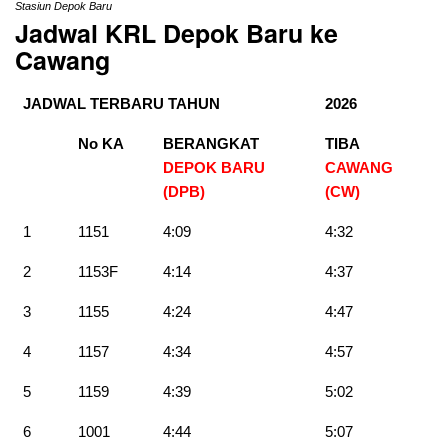
Stasiun Depok Baru
Jadwal KRL Depok Baru ke
Cawang
JADWAL TERBARU TAHUN
2026
No KA
BERANGKAT
TIBA
DEPOK BARU
CAWANG
(DPB)
(CW)
1
1151
4:09
4:32
2
1153F
4:14
4:37
3
1155
4:24
4:47
4
1157
4:34
4:57
5
1159
4:39
5:02
6
1001
4:44
5:07