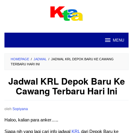
Loncat
ke
konten
MENU
HOMEPAGE
/
JADWAL
/
JADWAL KRL DEPOK BARU KE CAWANG
TERBARU HARI INI
Jadwal KRL Depok Baru Ke
Cawang Terbaru Hari Ini
oleh
Sopiyana
Haloo, kalian para anker…..
Siapa nih yang lagi cari info jadwal
KRL
dari Depok Baru ke