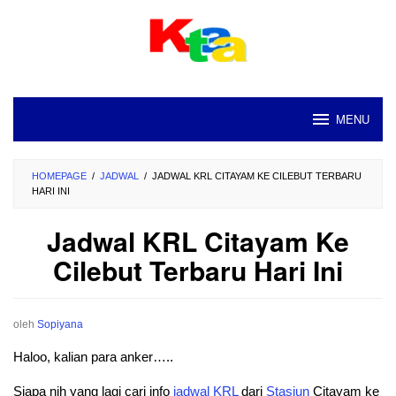
Loncat
ke
konten
MENU
HOMEPAGE
/
JADWAL
/
JADWAL KRL CITAYAM KE CILEBUT TERBARU
HARI INI
Jadwal KRL Citayam Ke
Cilebut Terbaru Hari Ini
oleh
Sopiyana
Haloo, kalian para anker…..
Siapa nih yang lagi cari info
jadwal
KRL
dari
Stasiun
Citayam ke