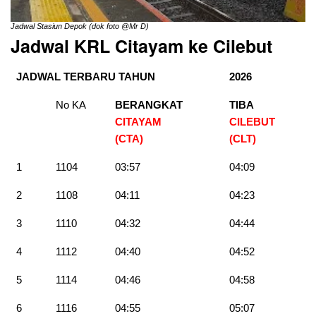
Jadwal Stasiun Depok (dok foto @Mr D)
Jadwal KRL Citayam ke Cilebut
JADWAL TERBARU TAHUN
2026
No KA
BERANGKAT
TIBA
CITAYAM
CILEBUT
(CTA)
(CLT)
1
1104
03:57
04:09
2
1108
04:11
04:23
3
1110
04:32
04:44
4
1112
04:40
04:52
5
1114
04:46
04:58
6
1116
04:55
05:07