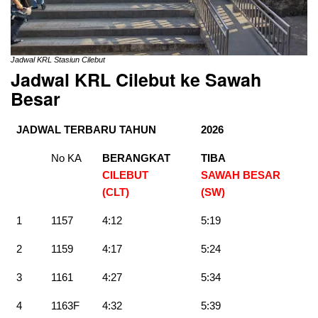
Jadwal KRL Stasiun Cilebut
Jadwal KRL Cilebut ke Sawah
Besar
JADWAL TERBARU TAHUN
2026
No KA
BERANGKAT
TIBA
CILEBUT
SAWAH BESAR
(CLT)
(SW)
1
1157
4:12
5:19
2
1159
4:17
5:24
3
1161
4:27
5:34
4
1163F
4:32
5:39