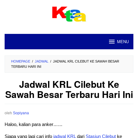
Loncat
ke
konten
MENU
HOMEPAGE
/
JADWAL
/
JADWAL KRL CILEBUT KE SAWAH BESAR
TERBARU HARI INI
Jadwal KRL Cilebut Ke
Sawah Besar Terbaru Hari Ini
oleh
Sopiyana
Haloo, kalian para anker……
Siapa yang lagi cari info
jadwal
KRL
dari
Stasiun
Cilebut
ke