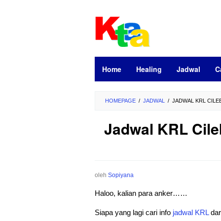
Loncat
ke
konten
Home
Healing
Jadwal
C
HOMEPAGE
/
JADWAL
/
JADWAL KRL CILEB
Jadwal KRL Cile
oleh
Sopiyana
Haloo, kalian para anker……
Siapa yang lagi cari info
jadwal
KRL
dar