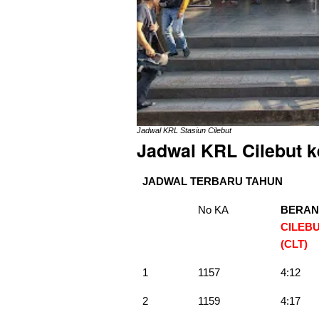
Jadwal KRL Stasiun Cilebut
Jadwal KRL Cilebut k
JADWAL TERBARU TAHUN
No KA
BERAN
CILEB
(CLT)
1
1157
4:12
2
1159
4:17