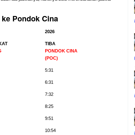
 ke Pondok Cina
2026
KAT
TIBA
G
PONDOK CINA
(POC)
5:31
6:31
7:32
8:25
9:51
10:54