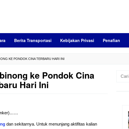
ara
Berita Transportasi
Kebijakan Privasi
Penafian
NONG KE PONDOK CINA TERBARU HARI INI
binong ke Pondok Cina
Cari
untuk:
baru Hari Ini
 (anker)……
ong
dan sekitarnya. Untuk menunjang aktifitas kalian