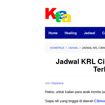
Loncat
ke
konten
Home
Healing
Jadwal
C
HOMEPAGE
/
JADWAL
/
JADWAL KRL CIBI
Jadwal KRL Ci
Ter
oleh
Sopiyana
Haloo, untuk kalian para anak kereta
Siapa nih yang tinggal di daerah
Cibin