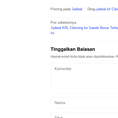
Posting pada
Jadwal
Ditag
jadwal krl Ci
Navigasi
Pos sebelumnya
pos
Jadwal KRL Cibinong ke Sawah Besar Terba
Ini
Tinggalkan Balasan
Alamat email Anda tidak akan dipublikasikan.
R