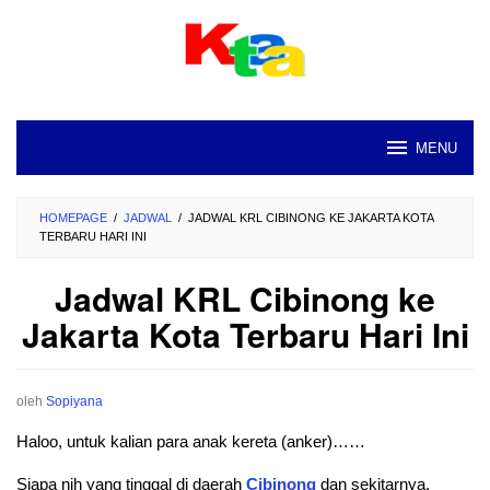
Loncat
ke
konten
MENU
HOMEPAGE
/
JADWAL
/
JADWAL KRL CIBINONG KE JAKARTA KOTA
TERBARU HARI INI
Jadwal KRL Cibinong ke
Jakarta Kota Terbaru Hari Ini
oleh
Sopiyana
Haloo, untuk kalian para anak kereta (anker)……
Siapa nih yang tinggal di daerah
Cibinong
dan sekitarnya.