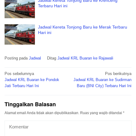
Jadwal Kereta Tonjong Baru ke Krenceng
Terbaru Hari ini
Jadwal Kereta Tonjong Baru ke Merak Terbaru
Hari ini
Posting pada
Jadwal
Ditag
Jadwal KRL Buaran ke Rajawali
Navigasi
Pos sebelumnya
Pos berikutnya
pos
Jadwal KRL Buaran ke Pondok
Jadwal KRL Buaran ke Sudirman
Jati Terbaru Hari Ini
Baru (BNI City) Terbaru Hari Ini
Tinggalkan Balasan
Alamat email Anda tidak akan dipublikasikan.
Ruas yang wajib ditandai
*