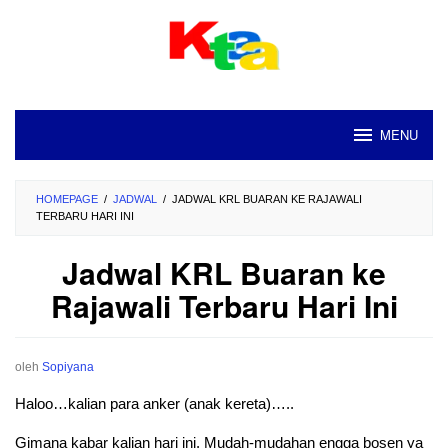
Loncat
ke
konten
MENU
HOMEPAGE
/
JADWAL
/
JADWAL KRL BUARAN KE RAJAWALI
TERBARU HARI INI
Jadwal KRL Buaran ke
Rajawali Terbaru Hari Ini
oleh
Sopiyana
Haloo…kalian para anker (anak kereta)…..
Gimana kabar kalian hari ini. Mudah-mudahan engga bosen ya