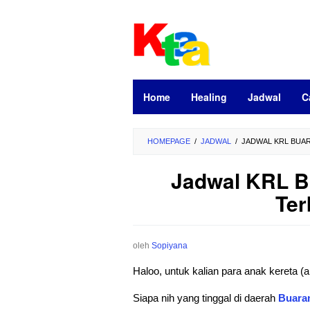
Loncat
ke
konten
Home
Healing
Jadwal
C
HOMEPAGE
/
JADWAL
/
JADWAL KRL BUAR
Jadwal KRL B
Ter
oleh
Sopiyana
Haloo, untuk kalian para anak kereta
Siapa nih yang tinggal di daerah
Buara