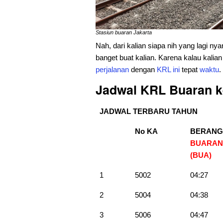
Stasiun buaran Jakarta
Nah, dari kalian siapa nih yang lagi nya
banget buat kalian. Karena kalau kalia
perjalanan
dengan
KRL
ini
tepat
waktu
.
Jadwal KRL Buaran k
JADWAL TERBARU TAHUN
No KA
BERANG
BUARAN
(BUA)
1
5002
04:27
2
5004
04:38
3
5006
04:47