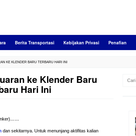
ara
Berita Transportasi
Kebijakan Privasi
Penafian
AN KE KLENDER BARU TERBARU HARI INI
uaran ke Klender Baru
Cari
untuk:
baru Hari Ini
 (anker)……
n
dan sekitarnya. Untuk menunjang aktifitas kalian