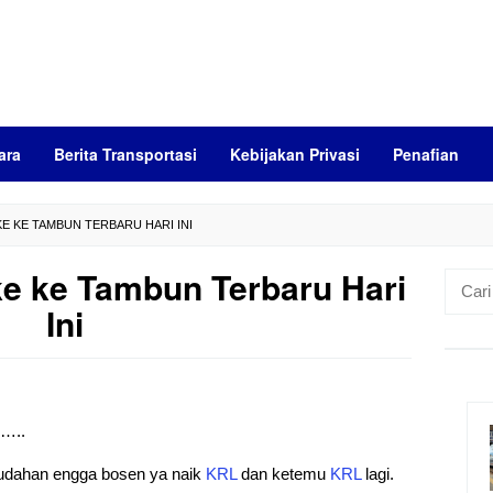
ara
Berita Transportasi
Kebijakan Privasi
Penafian
E KE TAMBUN TERBARU HARI INI
e ke Tambun Terbaru Hari
Cari
untuk:
Ini
)…..
mudahan engga bosen ya naik
KRL
dan ketemu
KRL
lagi.