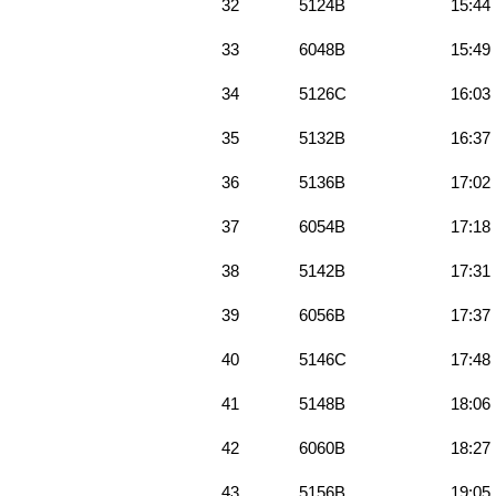
32
5124B
15:44
33
6048B
15:49
34
5126C
16:03
35
5132B
16:37
36
5136B
17:02
37
6054B
17:18
38
5142B
17:31
39
6056B
17:37
40
5146C
17:48
41
5148B
18:06
42
6060B
18:27
43
5156B
19:05