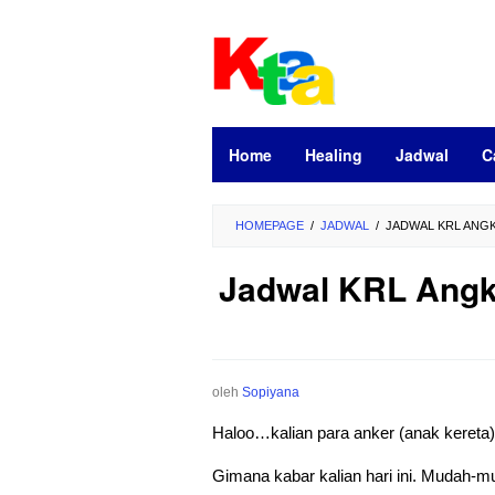
Loncat
ke
konten
Home
Healing
Jadwal
C
HOMEPAGE
/
JADWAL
/
JADWAL KRL ANGK
Jadwal KRL Angk
oleh
Sopiyana
Haloo…kalian para anker (anak kereta
Gimana kabar kalian hari ini. Mudah-