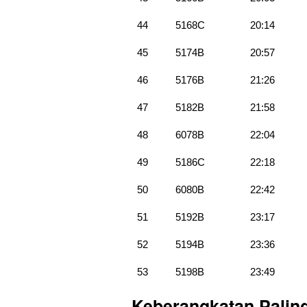
44
5168C
20:14
45
5174B
20:57
46
5176B
21:26
47
5182B
21:58
48
6078B
22:04
49
5186C
22:18
50
6080B
22:42
51
5192B
23:17
52
5194B
23:36
53
5198B
23:49
Keberangkatan Palin