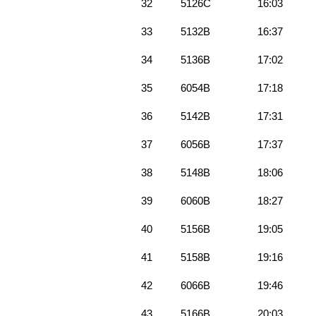
32
5126C
16:03
33
5132B
16:37
34
5136B
17:02
35
6054B
17:18
36
5142B
17:31
37
6056B
17:37
38
5148B
18:06
39
6060B
18:27
40
5156B
19:05
41
5158B
19:16
42
6066B
19:46
43
5166B
20:03