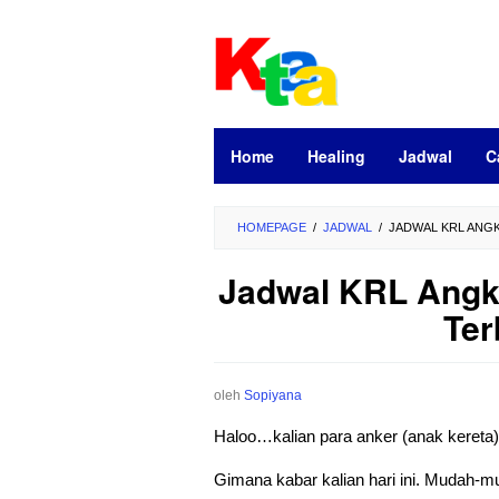
Loncat
ke
konten
Home
Healing
Jadwal
C
HOMEPAGE
/
JADWAL
/
JADWAL KRL ANGK
Jadwal KRL Angke
Ter
oleh
Sopiyana
Haloo…kalian para anker (anak kereta
Gimana kabar kalian hari ini. Mudah-