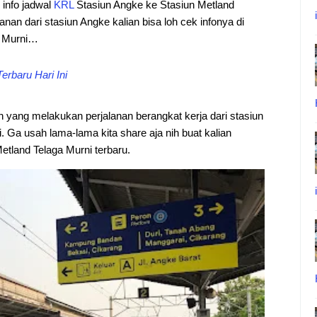
i info jadwal
KRL
Stasiun Angke ke Stasiun Metland
anan dari stasiun Angke kalian bisa loh cek infonya di
a Murni…
rbaru Hari Ini
an yang melakukan perjalanan berangkat kerja dari stasiun
 Ga usah lama-lama kita share aja nih buat kalian
tland Telaga Murni terbaru.