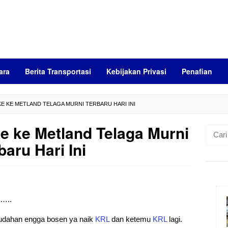
ara
Berita Transportasi
Kebijakan Privasi
Penafian
E KE METLAND TELAGA MURNI TERBARU HARI INI
 ke Metland Telaga Murni
Cari
untuk:
baru Hari Ini
)…..
mudahan engga bosen ya naik
KRL
dan ketemu
KRL
lagi.