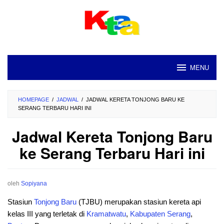
Loncat
ke
konten
MENU
HOMEPAGE
/
JADWAL
/
JADWAL KERETA TONJONG BARU KE
SERANG TERBARU HARI INI
Jadwal Kereta Tonjong Baru
ke Serang Terbaru Hari ini
oleh
Sopiyana
Stasiun
Tonjong Baru
(TJBU) merupakan stasiun kereta api
kelas III yang terletak di
Kramatwatu
,
Kabupaten
Serang
,