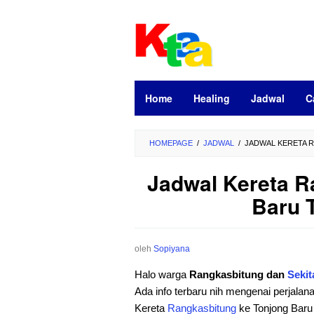
Loncat
ke
konten
Home
Healing
Jadwal
C
HOMEPAGE
/
JADWAL
/
JADWAL KERETA R
Jadwal Kereta R
Baru T
oleh
Sopiyana
Halo warga
Rangkasbitung dan
Sekit
Ada info terbaru nih mengenai perjalan
Kereta
Rangkasbitung
ke Tonjong Baru h