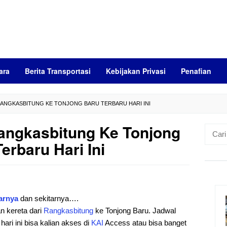
ara
Berita Transportasi
Kebijakan Privasi
Penafian
ANGKASBITUNG KE TONJONG BARU TERBARU HARI INI
angkasbitung Ke Tonjong
Cari
untuk:
erbaru Hari Ini
arnya
dan sekitarnya….
an kereta dari
Rangkasbitung
ke Tonjong Baru. Jadwal
ari ini bisa kalian akses di
KAI
Access atau bisa banget