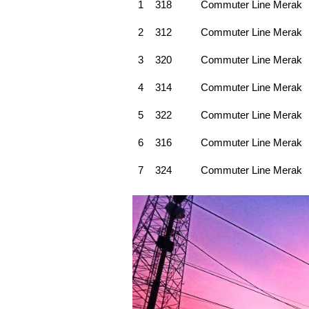
1
318
Commuter Line Merak
2
312
Commuter Line Merak
3
320
Commuter Line Merak
4
314
Commuter Line Merak
5
322
Commuter Line Merak
6
316
Commuter Line Merak
7
324
Commuter Line Merak