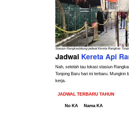
Stasiun Rangkasbitung jadwal Kereta Rangkas Tonj
Jadwal
Kereta Api
Ra
Nah, setelah tau lokasi stasiun Rangk
Tonjong Baru hari ini terbaru. Mungkin
kerja.
JADWAL TERBARU TAHUN
No KA
Nama KA