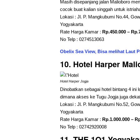
Masih disepanjang jalan Malioboro menu
cocok buat kalian singgah untuk istriah
Lokasi : Jl. P. Mangkubumi No.44, Gow
Yogyakarta
Rate Harga Kamar :
Rp.450.000 – Rp.
No Telp : 0274513063
Obelix Sea View, Bisa melihat Laut P
10. Hotel Harper Mal
Hotel Harper Jogja
Dinobatkan sebagai hotel bintang 4 ini 
dimana akses ke Tugu Jogja juga dekat
Lokasi : Jl. P. Mangkubumi No.52, Gowo
Yogyakarta
Rate Harga Kamar :
Rp.1.000.000 – Rp
No Telp : 02742920008
11. THE 1O1 Yogyaka