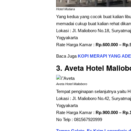
Hotel Mutiara
Yang kedua yang cocok buat kalian libur
memadai cukup buat kalian rehat dikama
Lokasi : Jl. Malioboro No.18, Suryatm
Yogyakarta
Rate Harga Kamar :
Rp.600.000 – Rp.
Baca Juga
KOPI MERAPI YANG AD
3. Aveta Hotel Maliob
Aveta Hotel Malioboro
Tempat penginapan selanjutnya yaitu H
Lokasi : Jl. Malioboro No.42, Suryatm
Yogyakarta
Rate Harga Kamar :
Rp.900.000 – Rp.
No Telp : 081567920999
Tempo Gelato, Es Krim Legendaris di