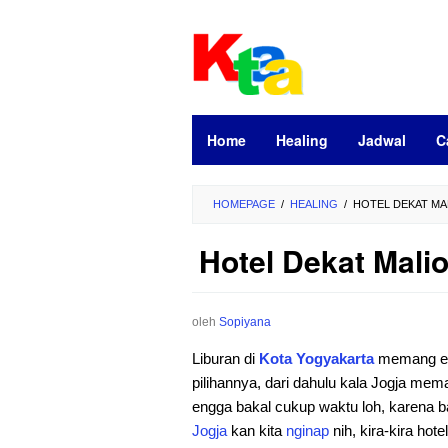
Loncat
ke
konten
Home
Healing
Jadwal
C
HOMEPAGE
/
HEALING
/
HOTEL DEKAT MAL
Hotel Dekat Malio
oleh
Sopiyana
Liburan di
Kota Yogyakarta
memang e
pilihannya, dari dahulu kala Jogja me
engga bakal cukup waktu loh, karena b
Jogja
kan kita
nginap
nih, kira-kira hot