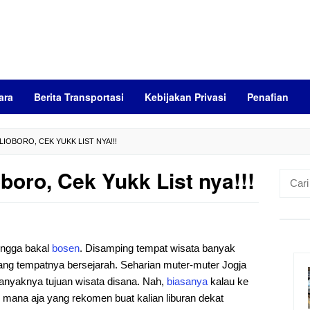
ara
Berita Transportasi
Kebijakan Privasi
Penafian
IOBORO, CEK YUKK LIST NYA!!!
boro, Cek Yukk List nya!!!
Cari
untuk:
ngga bakal
bosen
. Disamping tempat wisata banyak
mang tempatnya bersejarah. Seharian muter-muter Jogja
anyaknya tujuan wisata disana. Nah,
biasanya
kalau ke
el mana aja yang rekomen buat kalian liburan dekat