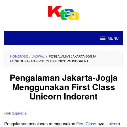
Loncat
ke
konten
MENU
HOMEPAGE
/
JADWAL
/
PENGALAMAN JAKARTA-JOGJA
MENGGUNAKAN FIRST CLASS UNICORN INDORENT
Pengalaman Jakarta-Jogja
Menggunakan First Class
Unicorn Indorent
oleh
Sopiyana
Pengalaman perjalanan menggunakan
First
Class
nya
Unicorn