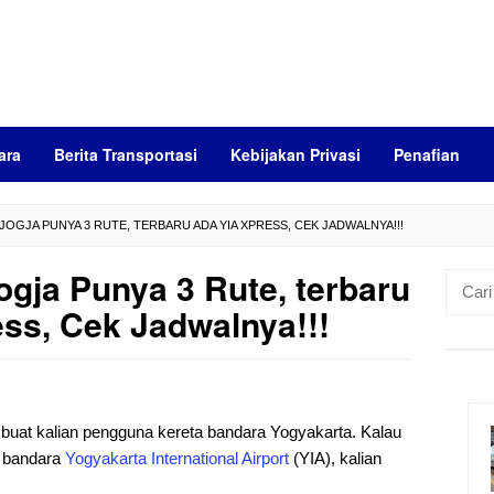
ara
Berita Transportasi
Kebijakan Privasi
Penafian
JOGJA PUNYA 3 RUTE, TERBARU ADA YIA XPRESS, CEK JADWALNYA!!!
gja Punya 3 Rute, terbaru
Cari
untuk:
ss, Cek Jadwalnya!!!
buat kalian pengguna kereta bandara Yogyakarta. Kalau
 bandara
Yogyakarta
International
Airport
(YIA), kalian