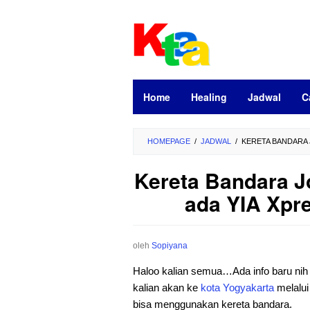
Loncat
ke
konten
Home
Healing
Jadwal
C
HOMEPAGE
/
JADWAL
/
KERETA BANDARA 
Kereta Bandara Jo
ada YIA Xpre
oleh
Sopiyana
Haloo kalian semua…Ada info baru nih 
kalian akan ke
kota
Yogyakarta
melalui
bisa menggunakan kereta bandara.