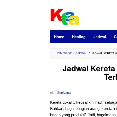
Loncat
ke
konten
Home
Healing
Jadwal
C
HOMEPAGE
/
JADWAL
/
JADWAL KERETA W
Jadwal Kereta
Ter
oleh
Sopiyana
Kereta Lokal Cikeusal kini hadir sebag
Bahkan, bagi sebagian orang, kereta in
harian yang produktif. Jadi, bagaiman