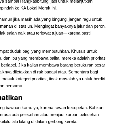
nya sampai Rangkasbitung, jadi untuk melanjutkan
erpindah ke KA Lokal Merak ini.
 namun jika masih ada yang bingung, jangan ragu untuk
manan di stasiun. Mengingat banyaknya jalur dan peron,
dak salah naik atau terlewat tujuan—karena pasti
an tempat duduk bagi yang membutuhkan. Khusus untuk
as, dan ibu yang membawa balita, mereka adalah prioritas
 berlabel. Jika kalian membawa barang berukuran besar
iknya diletakkan di rak bagasi atas. Sementara bagi
asuk kategori prioritas, tidak masalah ya untuk berdiri
nan bersama.
hatikan
arang bawaan kamu ya, karena rawan kecopetan. Bahkan
 merasa ada pelecehan atau menjadi korban pelecehan
lalu lalu lalang di dalam gerbong kereta.