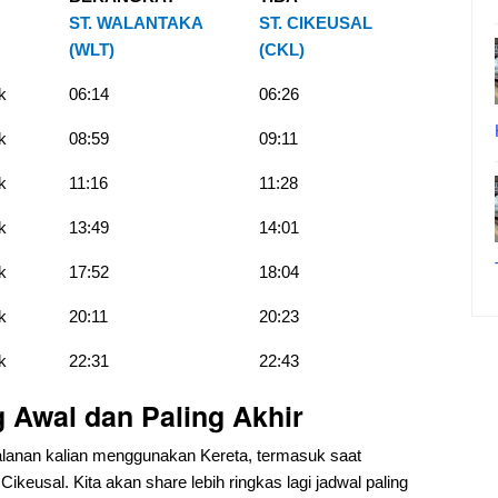
ST. WALANTAKA
ST. CIKEUSAL
(WLT)
(CKL)
k
06:14
06:26
k
08:59
09:11
k
11:16
11:28
k
13:49
14:01
k
17:52
18:04
k
20:11
20:23
k
22:31
22:43
 Awal dan Paling Akhir
anan kalian menggunakan Kereta, termasuk saat
keusal. Kita akan share lebih ringkas lagi jadwal paling