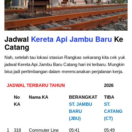
Jadwal
Kereta Api
Jambu Baru
Ke
Catang
Nah, setelah tau lokasi stasiun Rangkas sekarang kita cek yuk
jadwal Kereta Api Jambu Baru Catang hari ini terbaru. Mungkin
bisa jadi pertimbangan dalam merencanakan perjalanan kerja.
JADWAL TERBARU TAHUN
2026
No
Nama KA
BERANGKAT
TIBA
KA
ST. JAMBU
ST.
BARU
CATANG
(JBU)
(CT)
1
318
Commuter Line
05:41
05:49