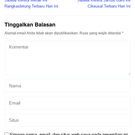
pos
Jadwal Kereta Merak Ke
Jadwal Kereta Jambu Baru Ke
Rangkasbitung Terbaru Hari Ini
Cikeusal Terbaru Hari Ini
Tinggalkan Balasan
Alamat email Anda tidak akan dipublikasikan.
Ruas yang wajib ditandai
*
Simpan nama, email, dan situs web saya pada peramban ini