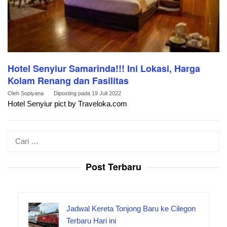
Hotel Senyiur Samarinda!!! Ini Lokasi, Harga
Kolam Renang dan Fasilitas
Oleh
Sopiyana
Diposting pada
19 Juli 2022
Hotel Senyiur pict by Traveloka.com
Cari
untuk:
Post Terbaru
Jadwal Kereta Tonjong Baru ke Cilegon
Terbaru Hari ini