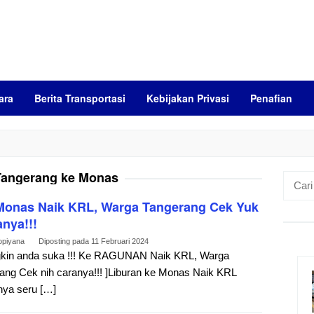
ara
Berita Transportasi
Kebijakan Privasi
Penafian
Tangerang ke Monas
Cari
untuk:
Monas Naik KRL, Warga Tangerang Cek Yuk
nya!!!
opiyana
Diposting pada
11 Februari 2024
kin anda suka !!! Ke RAGUNAN Naik KRL, Warga
ang Cek nih caranya!!! ]Liburan ke Monas Naik KRL
nya seru […]