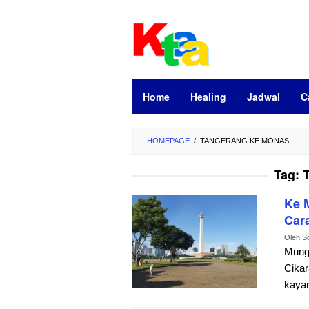
Loncat
ke
konten
Home
Healing
Jadwal
C
HOMEPAGE
/
TANGERANG KE MONAS
Tag:
Ke 
Cara
Oleh
S
Mung
Cikar
kaya