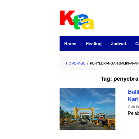
Loncat
ke
konten
Home
Healing
Jadwal
C
HOMEPAGE
/
PENYEBRANGAN BALIKPAPAN
Tag:
penyebra
Bal
Kari
Oleh
S
Pelab