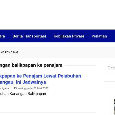
ara
Berita Transportasi
Kebijakan Privasi
Penafian
 KE PENAJAM
ngan balikpapan ke penajam
Cari
untuk:
ikpapan ke Penajam Lewat Pelabuhan
angau, Ini Jadwalnya
opiyana
Diposting pada
21 Mei 2022
uhan Kariangau Balikpapan