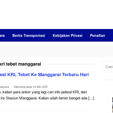
ara
Berita Transportasi
Kebijakan Privasi
Penafian
krl tebet manggarai
Cari
untuk:
wal KRL Tebet Ke Manggarai Terbaru Hari
opiyana
Diposting pada
14 Mei 2025
, kalian para anker yang lagi cari info jadwal KRL dari
 ke Stasiun Manggarai. Kalian udah bener banget ada […]