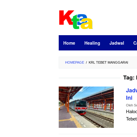
Loncat
ke
konten
Home
Healing
Jadwal
C
HOMEPAGE
/
KRL TEBET MANGGARAI
Tag:
Jad
Ini
Oleh
S
Haloo
Tebet