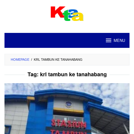
Loncat
ke
konten
MENU
HOMEPAGE
/
KRL TAMBUN KE TANAHABANG
Tag:
krl tambun ke tanahabang