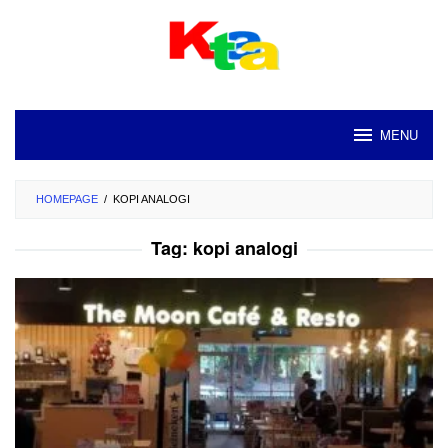
Loncat
ke
konten
MENU
HOMEPAGE
/
KOPI ANALOGI
Tag:
kopi analogi