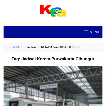
Loncat
ke
konten
MENU
HOMEPAGE
/
JADWAL KERETA PURWAKARTA CIBUNGUR
Tag:
Jadwal Kereta Purwakarta Cibungur