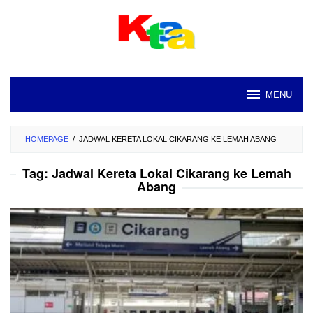
Loncat
ke
konten
MENU
HOMEPAGE
/
JADWAL KERETA LOKAL CIKARANG KE LEMAH ABANG
Tag:
Jadwal Kereta Lokal Cikarang ke Lemah
Abang