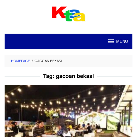
Loncat
ke
konten
MENU
HOMEPAGE
/
GACOAN BEKASI
Tag:
gacoan bekasi