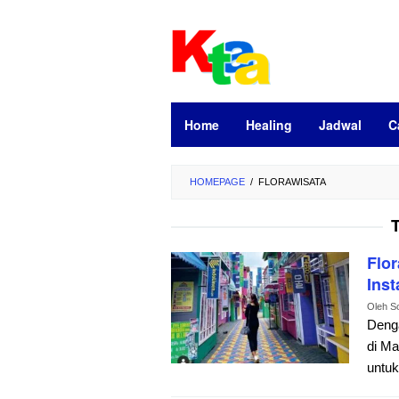
Loncat
ke
konten
Home
Healing
Jadwal
C
HOMEPAGE
/
FLORAWISATA
Flor
Inst
Oleh
S
Denga
di Ma
untuk