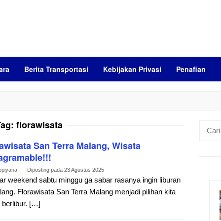
ara
Berita Transportasi
Kebijakan Privasi
Penafian
Tag:
florawisata
Cari
untuk:
awisata San Terra Malang, Wisata
agramable!!!
opiyana
Diposting pada
23 Agustus 2025
r weekend sabtu minggu ga sabar rasanya ingin liburan
lang. Florawisata San Terra Malang menjadi pilihan kita
 berlibur. […]