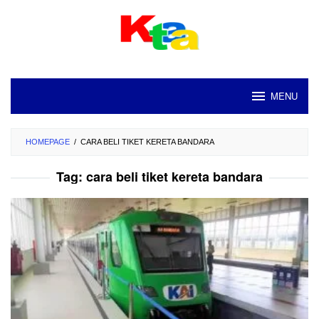
Loncat
ke
konten
MENU
HOMEPAGE
/
CARA BELI TIKET KERETA BANDARA
Tag:
cara beli tiket kereta bandara